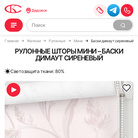
Дедовск
Главная
Жалюзи
Рулонные
Мини
Баски димаут сиреневый
РУЛОННЫЕ ШТОРЫ МИНИ – БАСКИ
ДИМАУТ СИРЕНЕВЫЙ
Cветозащита ткани: 80%